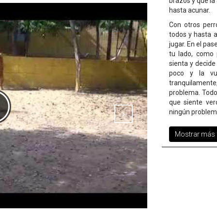
brazos y que la
hasta acunar.
Con otros perr
todos y hasta 
jugar. En el pa
tu lado, como 
sienta y decide
poco y la vu
tranquilamente,
problema. Todo 
que siente ver
ningún problem
Mostrar más d