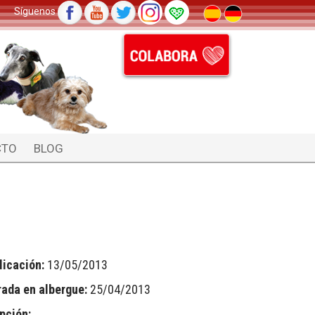
Síguenos
CTO
BLOG
licación:
13/05/2013
rada en albergue:
25/04/2013
pción: