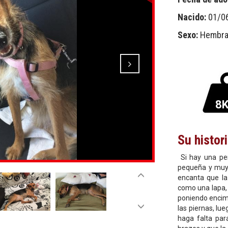
Nacido:
01/0
Sexo:
Hembr
8
Su histor
Si hay una per
pequeña y muy g
encanta que l
como una lapa, n
poniendo encim
las piernas, lu
haga falta par