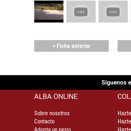
< Ficha anterior
Síguenos e
ALBA ONLINE
COL
Sobre nosotros
Hazte
Contacto
Hazte
Adopta un perro
Hazte