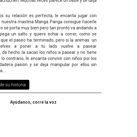
 achuchen. Muchas veces parece un bebé y se deja
os su relación es perfecta, le encanta jugar con
a nuestra mastina Manga Panga consigue hacerle
seo se porta muy bien pero tan pronto va andando a
pega un salto y quiere echar a correr, como se
 que el paseo ha terminado, pero si la animas un
elves a poner a tu lado vuelve a pasear
 de hecho la sacan los niños a pasear y no tiene
lo contrario, le encanta convivir con niños por los
dadera pasión y se deja manipular por ellos sin
a.
...
e su historia
Ayúdanos, corre la voz