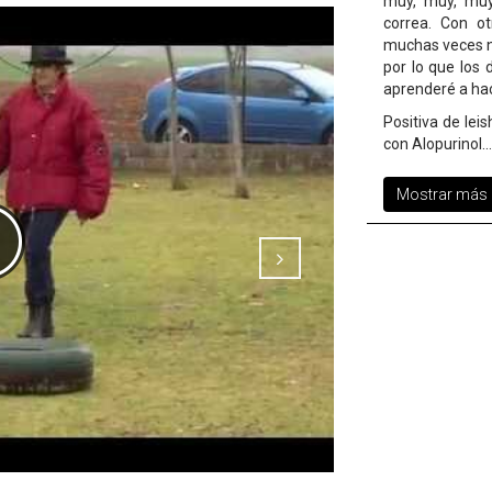
muy, muy, muy
correa. Con o
muchas veces n
por lo que los
aprenderé a hac
Positiva de lei
con Alopurinol.
..
Mostrar más d