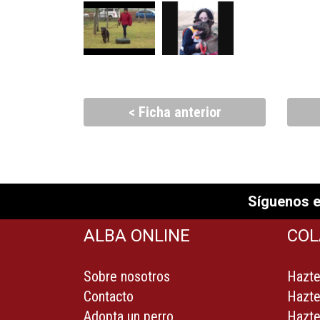
< Ficha anterior
Síguenos e
ALBA ONLINE
COL
Sobre nosotros
Hazte
Contacto
Hazte
Adopta un perro
Hazte