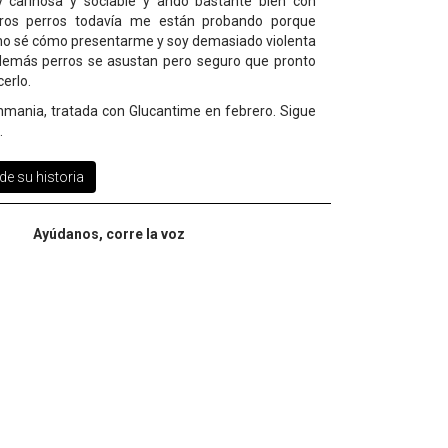
 cariñosa y sociable y ando bastante bien con
tros perros todavía me están probando porque
o sé cómo presentarme y soy demasiado violenta
 demás perros se asustan pero seguro que pronto
erlo.
shmania, tratada con Glucantime en febrero. Sigue
.
e su historia
Ayúdanos, corre la voz