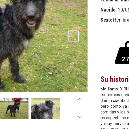
Nacido:
10/0
Sexo:
Hembr
2
Su histor
Me llamo XIRU
municipios dond
dieron cuenta d
pero como ya 
comidas y los
mi aspecto ha 
y muy nerviosa