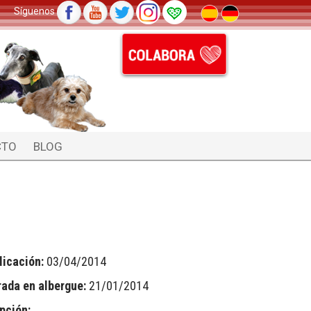
Síguenos
CTO
BLOG
licación:
03/04/2014
rada en albergue:
21/01/2014
pción: