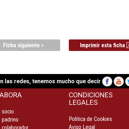
Ficha siguiente >
Imprimir esta ficha
n las redes, tenemos mucho que decir
ABORA
CONDICIONES
LEGALES
 socio
Politica de Cookies
 padrino
Aviso Legal
 colaborador