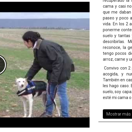
recuperado la i
cama y casi no
que me daban 
paseo y poco 
vida. En los 2 
ponerme conten
suelo y tantas
describirlas.
reconoce, la 
tengo pocos di
arroz, carne y 
Convivo con 2 p
acogida, y nu
También en casa
les hago caso. 
suelo, soy capa
esté mi cama o 
Mostrar más d