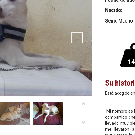
Nacido:
Sexo:
Macho
1
Su histor
Está acogido en
Mi nombre es D
compartido ch
llevado muy bie
me llevaron 