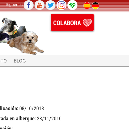
Síguenos
CTO
BLOG
licación:
08/10/2013
rada en albergue:
23/11/2010
pción: