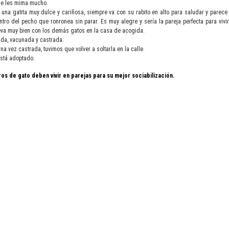
ue les mima mucho.
na gatita muy dulce y cariñosa, siempre va con su rabito en alto para saludar y parece
ntro del pecho que ronronea sin parar. Es muy alegre y sería la pareja perfecta para vivi
leva muy bien con los demás gatos en la casa de acogida.
ada, vacunada y castrada.
na vez castrada, tuvimos que volver a soltarla en la calle.
stá adoptado.
os de gato deben vivir en parejas para su mejor sociabilización.