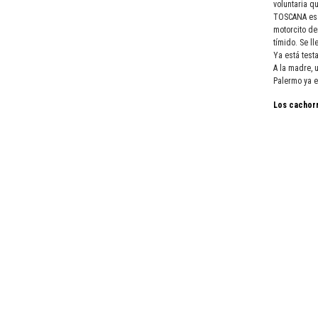
voluntaria q
TOSCANA es u
motorcito de
tímido. Se l
Ya está test
A la madre, u
Palermo ya e
Los cachorr