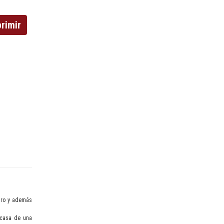
rimir
igro y además
n casa de una