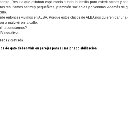
ntro! Resulta que estaban capturando a toda la familia para esterilizarnos y sol
tras resultamos ser muy pequeñitas, y también sociables y divertidas. Además de 
irlo.
sde entonces vivimos en ALBA. Porque estos chicos de ALBA nos quieren dar una
er a malvivir en la calle.
nir a conocernos?
IV negativo.
nada y castrada.
os de gato deben vivir en parejas para su mejor sociabilización.