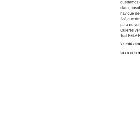
quedamos de
claro, noso
hay que dec
Así, que de
para no volv
Quieres ve
Test FELV-F
Ya está vacu
Los cachorr