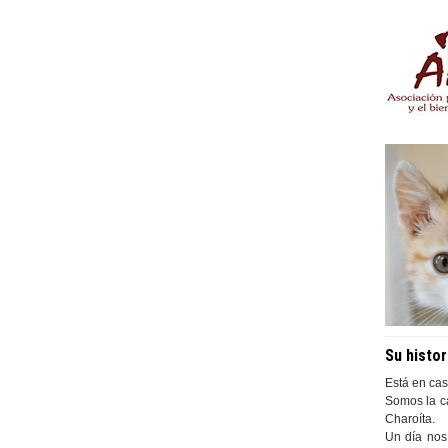
Su histor
Está en cas
Somos la c
Charoíta.
Un día nos